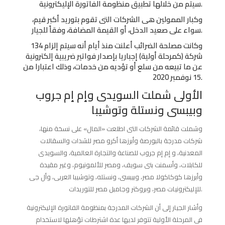
سيتم من خلالها تطبيق منظومة الفاتورة الإليكترونية.
وكبار الممولين هى الشركات التى تقوم بتوريد أكبر قيم،
سواء على صعيد الدخل، أو القيمة المضافة، وفقاً للجيار.
وكانت مصلحة الضرائب أعلنت منذ أيام أنه سيتم إلزام 134
شركة (كمرحلة أولية) إجباريا بإصدار فواتير ضريبية إلكترونية
عن ما تبيعه من سلع أو تؤديه من خدمات، وذلك اعتبارا من
15 نوفمبر 2020.
الأولى شملت السويدى وإم إم جروب
وبيبسى ونستلة وتوشيبا
وشملت قائمة الشركات التى اطلعت «المال» على نسخة منها،
شركات مدرجة بالبورصة وأبرزها أكرو مصر للشدات والسقالات
المعدنية، و إم إم جروب للصناعة والتجارة العالمية، والسويدى
للكابلات، وأسمنت بنى سويف، ومصر للألمونيوم، وغير مقيدة
وأبرزها كوكاكولا مصر، وبيبسى، ونستله، وتوشيبا العربى، وأل جى
للإليكترونيات مصر، وبروكتر وجامبل مصر للتوريدات.
وأشار الجيار إلى أن الشركات المدرجة بمنظومة الفاتورة الإليكترونية
فى المرحلة الأولية تتوفر لديها عدة اشترطات تؤهلها لاستخدام