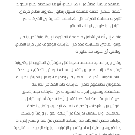
النظام، أبرزها استخدام نظام التكويد GS1 المعتمد عالمياً، فضلاً عن
أنظمة تشغيل حديثة مميكنة تسهل ربطها إليكترونيا بنظام مركزى
تتابع به مصلحة الضرائب كل التعاملات التجارية بين الشركات عبر
التبادل الإلكترونى لبيانات الفواتير.
ولفت إلى أنه تم تشغيل منظومة الفاتورة الإليكترونية تجريبياً فى
يونيو الماضى بمشاركة عدد من الشركات للوقوف على مزايا النظام،
وتلافى أى عيوب قد تظهر به.
وكان وزير المالية د.محمد معيط قال مؤخراً إن الفاتورة الإليكترونية
توفر عدة مزايا للممولين، تشمل مساعدتهم فى التحقق من صحة
بيانات الفواتير لأطراف التعامل قبل إصدارها، وتعزيز المراكز الضريبية
للممولين بتصنيفهم ضمن الشركات ذات المخاطر الضريبية
المنخفضة، وتسهيل إجراءات التسويات بين الشركات فيما يتعلق
بضريبة القيمة المضافة، كما تشمل أيضا تحديث أسلوب تبادل
الفواتير بين الشركات، وتخفيف العبء الإدارى، وتقليل تكلفة
التعاملات، والاستغناء تدريجيًا عن أرشفة الفواتير ورقياً، وتبسيط
إجراءات فحص الشركات مع إمكانية الفحص عن بعد، وتيسير إجراءات
رد الضريبة، وعملية إعداد وتقديم الإقرارات، وإنهاء الإجراءات التقليدية
مع الشركات لاستيفاء الفواتير.